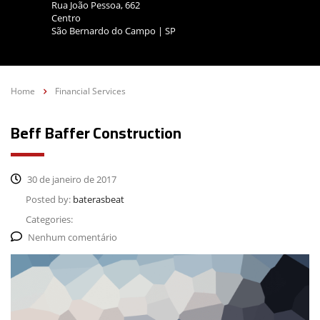
Rua João Pessoa, 662
Centro
São Bernardo do Campo | SP
Home
Financial Services
Beff Baffer Construction
30 de janeiro de 2017
Posted by:
baterasbeat
Categories:
Nenhum comentário