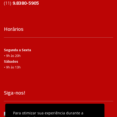
9.8380-5905
(11)
Horários
Segunda a Sexta
• 9h às 20h
Sábados
• 9h às 13h
Siga-nos!
Para otimizar sua experiência durante a
/baterasbeatsbc